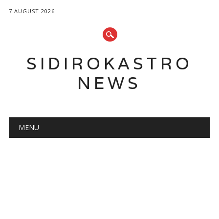
7 AUGUST 2026
SIDIROKASTRO
NEWS
Main menu
Skip
MENU
to
content