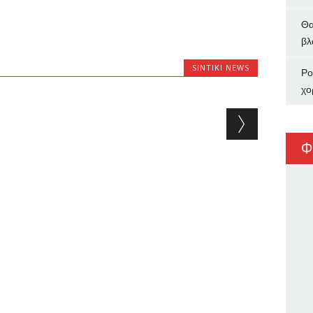
Θα
βλ
SINTIKI NEWS
Ρο
χο
Φ