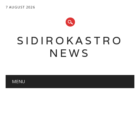
7 AUGUST 2026
SIDIROKASTRO
NEWS
Main menu
Skip
MENU
to
content