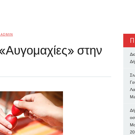
BADMIN
Π
 «Αυγομαχίες» στην
Δι
Δή
Σι
Γε
Λα
Ma
Δή
oσ
Μα
20