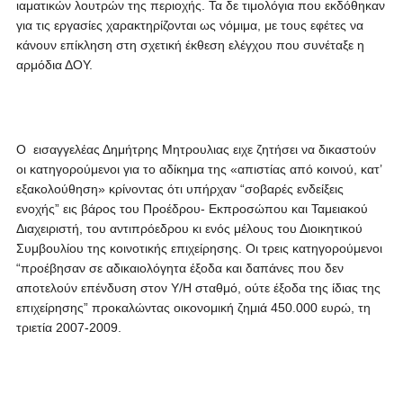
ιαματικών λουτρών της περιοχής. Τα δε τιμολόγια που εκδόθηκαν
για τις εργασίες χαρακτηρίζονται ως νόμιμα, με τους εφέτες να
κάνουν επίκληση στη σχετική έκθεση ελέγχου που συνέταξε η
αρμόδια ΔΟΥ.
Ο εισαγγελέας Δημήτρης Μητρουλιας ειχε ζητήσει να δικαστούν
οι κατηγορούμενοι για το αδίκημα της «απιστίας από κοινού, κατ’
εξακολούθηση» κρίνοντας ότι υπήρχαν “σοβαρές ενδείξεις
ενοχής” εις βάρος του Προέδρου- Εκπροσώπου και Ταμειακού
Διαχειριστή, του αντιπρόεδρου κι ενός μέλους του Διοικητικού
Συμβουλίου της κοινοτικής επιχείρησης. Οι τρεις κατηγορούμενοι
“προέβησαν σε αδικαιολόγητα έξοδα και δαπάνες που δεν
αποτελούν επένδυση στον Υ/Η σταθμό, ούτε έξοδα της ίδιας της
επιχείρησης” προκαλώντας οικονομική ζημιά 450.000 ευρώ, τη
τριετία 2007-2009.