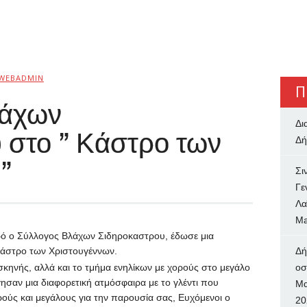
WEBADMIN
Π
λάχων
Δι
 στο ” Κάστρο των
Δή
”
Σι
Γε
Λα
Ma
ρό ο Σύλλογος Βλάχων Σιδηροκαστρου, έδωσε μια
 κάστρο των Χριστουγέννων.
Δή
 σκηνής, αλλά και το τμήμα ενηλίκων με χορούς στο μεγάλο
oσ
ησαν μια διαφορετική ατμόσφαιρα με το γλέντι που
Μα
ούς και μεγάλους για την παρουσία σας, Ευχόμενοι ο
20