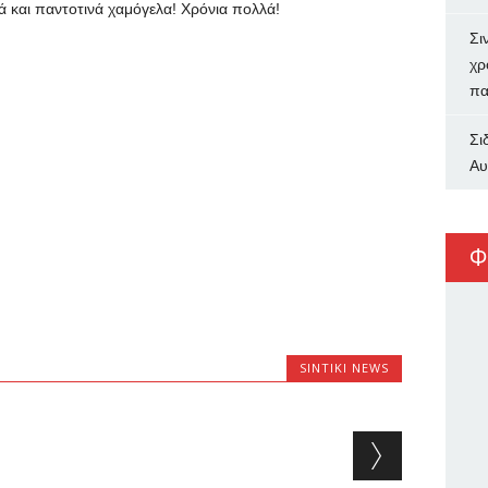
ά και παντοτινά χαμόγελα! Χρόνια πολλά!
Σι
χρ
πα
Σι
Αυ
Φ
SINTIKI NEWS