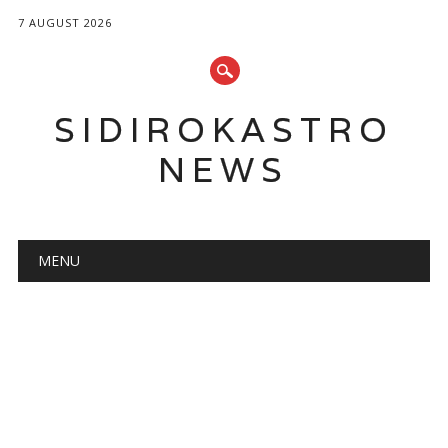
7 AUGUST 2026
SIDIROKASTRO
NEWS
Main menu
Skip
MENU
to
content