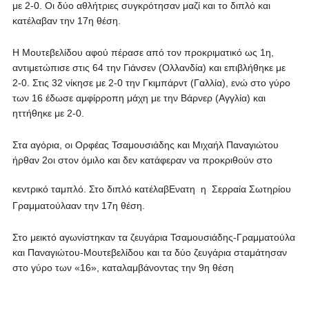
με 2-0. Οι δύο αθλήτριες συγκρότησαν μαζί και το διπλό και
κατέλαβαν την 17η θέση.
Η Μουτεβελίδου αφού πέρασε από τον προκριματικό ως 1η,
αντιμετώπισε στις 64 την Γιάνσεν (Ολλανδία) και επιβλήθηκε με
2-0. Στις 32 νίκησε με 2-0 την Γκιμπάρντ (Γαλλία), ενώ στο γύρο
των 16 έδωσε αμφίρροπη μάχη με την Βάρνερ (Αγγλία) και
ηττήθηκε με 2-0.
Στα αγόρια, οι Ορφέας Τσαμουσιάδης και Μιχαήλ Παναγιώτου
ήρθαν 2οι στον όμιλο και δεν κατάφεραν να προκριθούν στο
κεντρικό ταμπλό. Στο διπλό κατέλαβ
Ενατη η Σερραία Σωτηρίου
Γραμματούλα
αν την 17η θέση.
Στο μεικτό αγωνίστηκαν τα ζευγάρια Τσαμουσιάδης-Γραμματούλα
και Παναγιώτου-Μουτεβελίδου και τα δύο ζευγάρια σταμάτησαν
στο γύρο των «16», καταλαμβάνοντας την 9η θέση