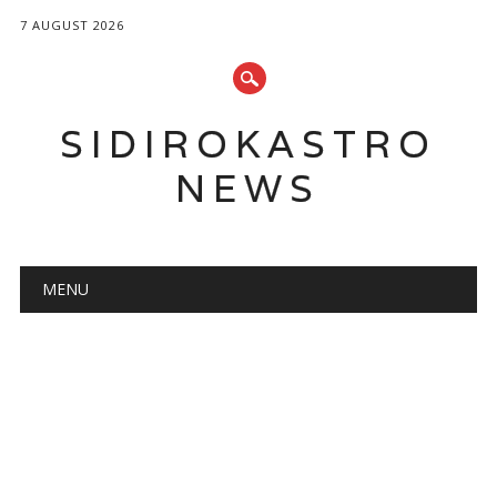
7 AUGUST 2026
SIDIROKASTRO
NEWS
Main menu
Skip
MENU
to
content