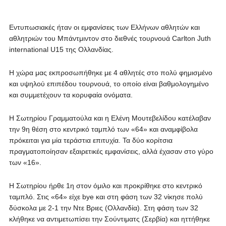
Εντυπωσιακές ήταν οι εμφανίσεις των Ελλήνων αθλητών και
αθλητριών του Μπάντμιντον στο διεθνές τουρνουά Carlton Juth
international U15 της Ολλανδίας.
Η χώρα μας εκπροσωπήθηκε με 4 αθλητές στο πολύ φημισμένο
και υψηλού επιπέδου τουρνουά, το οποίο είναι βαθμολογημένο
και συμμετέχουν τα κορυφαία ονόματα.
Η Σωτηρίου Γραμματούλα και η Ελένη Μουτεβελίδου κατέλαβαν
την 9η θέση στο κεντρικό ταμπλό των «64» και αναμφίβολα
πρόκειται για μία τεράστια επιτυχία. Τα δύο κορίτσια
πραγματοποίησαν εξαιρετικές εμφανίσεις, αλλά έχασαν στο γύρο
των «16».
Η Σωτηρίου ήρθε 1η στον όμιλο και προκρίθηκε στο κεντρικό
ταμπλό. Στις «64» είχε bye και στη φάση των 32 νίκησε πολύ
δύσκολα με 2-1 την Ντε Βριες (Ολλανδία). Στη φάση των 32
κλήθηκε να αντιμετωπίσει την Σούντιματς (Σερβία) και ηττήθηκε