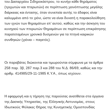
του Δασαρχείου Σιδηροκάστρου, το κυνήγι κάθε θηράματος
(τριχωτών και πτερωτών) σε περίπτωση χιονόπτωσης μεγάλης
διάρκειας και έντασης, όταν συνεπεία αυτής το έδαφος είναι
καλυμμένο από το χιόνι, ώστε να είναι δυνατή η παρακολούθηση
των ιχνών των θηραμάτων επ’ αυτού, καθώς και την άσκηση του
κυνηγιού των πτερωτών Θηραμάτων σε περίπτωση επικράτησης
παρατεταμένων χρονικά δυσμενών για τα πτηνά καιρικών
συνθηκών (χιόνια – παγετός).
Οι παραβάτες διώκονται και τιμωρούνται σύμφωνα με τα άρθρα
258 παρ. 3β, 287 παρ.3 και 288 του Ν.Δ. 86/69, καθώς και την
αριθμ. 414985/29-11-1985 Κ.Υ.Α., όπως ισχύουν.
Η εφαρμογή και η τήρηση της παρούσας ανατίθεται στα όργανα
της Δασικής Υπηρεσίας, της Ελληνικής Αστυνομίας, στους
Ιδιωτικούς Φύλακες Θήρας της Κυνηγετικής Ομοσπονδίας