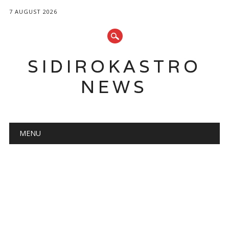
7 AUGUST 2026
SIDIROKASTRO
NEWS
Main menu
Skip
MENU
to
content