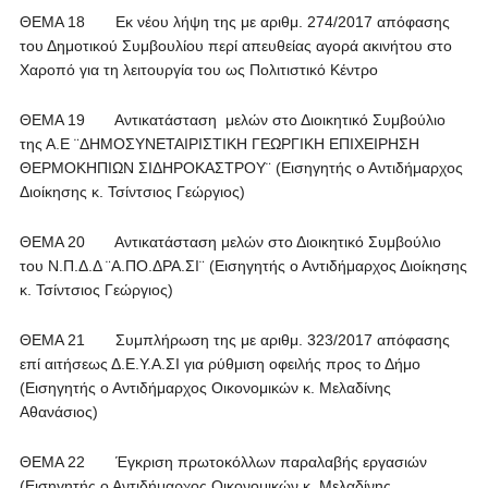
ΘΕΜΑ 18 Εκ νέου λήψη της με αριθμ. 274/2017 απόφασης
του Δημοτικού Συμβουλίου περί απευθείας αγορά ακινήτου στο
Χαροπό για τη λειτουργία του ως Πολιτιστικό Κέντρο
ΘΕΜΑ 19 Αντικατάσταση μελών στο Διοικητικό Συμβούλιο
της Α.Ε ¨ΔΗΜΟΣΥΝΕΤΑΙΡΙΣΤΙΚΗ ΓΕΩΡΓΙΚΗ ΕΠΙΧΕΙΡΗΣΗ
ΘΕΡΜΟΚΗΠΙΩΝ ΣΙΔΗΡΟΚΑΣΤΡΟΥ¨ (Εισηγητής ο Αντιδήμαρχος
Διοίκησης κ. Τσίντσιος Γεώργιος)
ΘΕΜΑ 20 Αντικατάσταση μελών στο Διοικητικό Συμβούλιο
του Ν.Π.Δ.Δ ¨Α.ΠΟ.ΔΡΑ.ΣΙ¨ (Εισηγητής ο Αντιδήμαρχος Διοίκησης
κ. Τσίντσιος Γεώργιος)
ΘΕΜΑ 21 Συμπλήρωση της με αριθμ. 323/2017 απόφασης
επί αιτήσεως Δ.Ε.Υ.Α.ΣΙ για ρύθμιση οφειλής προς το Δήμο
(Εισηγητής ο Αντιδήμαρχος Οικονομικών κ. Μελαδίνης
Αθανάσιος)
ΘΕΜΑ 22 Έγκριση πρωτοκόλλων παραλαβής εργασιών
(Εισηγητής ο Αντιδήμαρχος Οικονομικών κ. Μελαδίνης