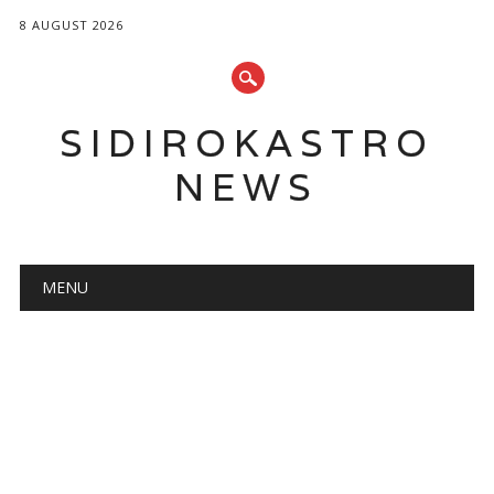
8 AUGUST 2026
SIDIROKASTRO
NEWS
Main menu
Skip
MENU
to
content