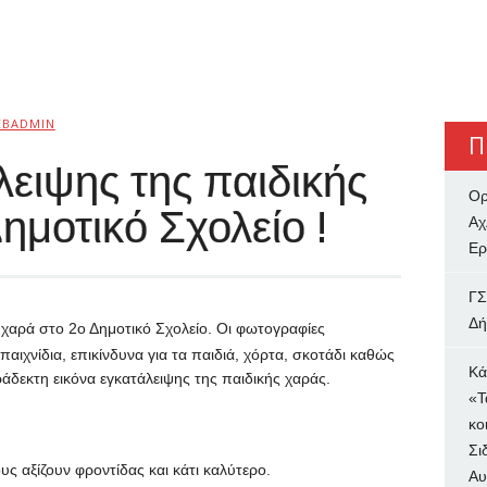
EBADMIN
Π
λειψης της παιδικής
Ορ
ημοτικό Σχολείο !
Αχ
Ερ
ΓΣ
Δή
 χαρά στο 2ο Δημοτικό Σχολείο. Οι φωτογραφίες
ιχνίδια, επικίνδυνα για τα παιδιά, χόρτα, σκοτάδι καθώς
Κά
δεκτη εικόνα εγκατάλειψης της παιδικής χαράς.
«Τ
κο
Σι
υς αξίζουν φροντίδας και κάτι καλύτερο.
Αυ