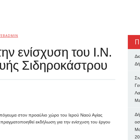
EBADMIN
Π
ην ενίσχυση του Ι.Ν.
Δι
υής Σιδηροκάστρου
Δή
Σι
Γε
Λα
Ma
Δή
απόγευμα στον προαύλιο χώρο του Ιερού Ναού Αγίας
πραγματοποιηθεί εκδήλωση για την ενίσχυση του έργου
oσ
Μα
20