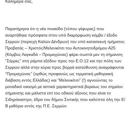
Καλημέρα σας,
Παρατήρησα ότι η νέα πινακίδα (τύπου γέφυρας) που
αναρτήθηκε πρόσφατα στον υπό διαμόρφωση κόμβο / έξοδο
Σερρών (περιοχή Καλών Δένδρων) του υπό κατασκευή τμήματος
Προβατάς – Χριστός/Μελενικίτσι του Αυτοκινητοδρόμου Α25
(Κόμβος Λαγκαδά – Προμαχώνας) φέρει σωστά μεν τη σήμανση
“Σέρρες” στη ράμπα εξόδου προς την Ε.Ο.12 και την πόλη των
Σερρών αλλά στην κύρια προς βορρά κατεύθυνση αναγράφονται
“Προμαχώνας” (ορθώς προφανώς ως τερματική μεθοριακή
διάβαση εντός Ελλάδας) και “Μελενικίτσι” (!) αγνοώντας το
μοναδικό οικισμό με αστικά χαρακτηριστκά βορείως του σημείου
σήμανσης και μάλιστα επί του οδικού άξονος που είναι το
Σιδηρόκαστρο, έδρα του δήμου Σιντικής που καλύπτει όλη την Ε/
Β μεθόριο εντός της Π.Ε. Σερρών.