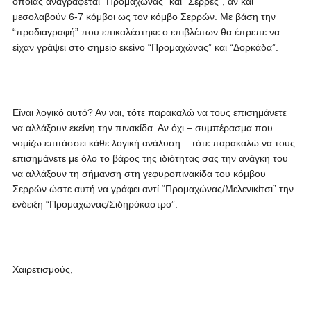
οποίας αναγράφεται “Προμαχώνας” και “Σέρρες”, αν και
μεσολαβούν 6-7 κόμβοι ως τον κόμβο Σερρών. Με βάση την
“προδιαγραφή” που επικαλέστηκε ο επιβλέπων θα έπρεπε να
είχαν γράψει στο σημείο εκείνο “Προμαχώνας” και “Δορκάδα”.
Είναι λογικό αυτό? Αν ναι, τότε παρακαλώ να τους επισημάνετε
να αλλάξουν εκείνη την πινακίδα. Αν όχι – συμπέρασμα που
νομίζω επιτάσσει κάθε λογική ανάλυση – τότε παρακαλώ να τους
επισημάνετε με όλο το βάρος της ιδιότητας σας την ανάγκη του
να αλλάξουν τη σήμανση στη γεφυροπινακίδα του κόμβου
Σερρών ώστε αυτή να γράφει αντί “Προμαχώνας/Μελενικίτσι” την
ένδειξη “Προμαχώνας/Σιδηρόκαστρο”.
Χαιρετισμούς,