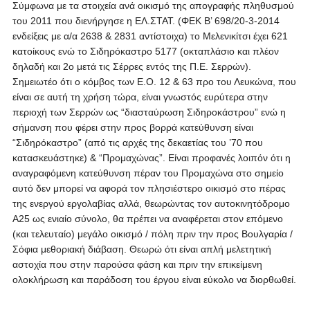
Σύμφωνα με τα στοιχεία ανά οικισμό της απογραφής πληθυσμού
του 2011 που διενήργησε η ΕΛ.ΣΤΑΤ. (ΦΕΚ Β’ 698/20-3-2014
ενδείξεις με α/α 2638 & 2831 αντίστοιχα) το Μελενικίτσι έχει 621
κατοίκους ενώ το Σιδηρόκαστρο 5177 (οκταπλάσιο και πλέον
δηλαδή και 2ο μετά τις Σέρρες εντός της Π.Ε. Σερρών).
Σημειωτέο ότι ο κόμβος των Ε.Ο. 12 & 63 προ του Λευκώνα, που
είναι σε αυτή τη χρήση τώρα, είναι γνωστός ευρύτερα στην
περιοχή των Σερρών ως “διασταύρωση Σιδηροκάστρου” ενώ η
σήμανση που φέρει στην προς βορρά κατεύθυνση είναι
“Σιδηρόκαστρο” (από τις αρχές της δεκαετίας του ’70 που
κατασκευάστηκε) & “Προμαχώνας”. Είναι προφανές λοιπόν ότι η
αναγραφόμενη κατεύθυνση πέραν του Προμαχώνα στο σημείο
αυτό δεν μπορεί να αφορά τον πλησιέστερο οικισμό στο πέρας
της ενεργού εργολαβίας αλλά, θεωρώντας τον αυτοκινητόδρομο
Α25 ως ενιαίο σύνολο, θα πρέπει να αναφέρεται στον επόμενο
(και τελευταίο) μεγάλο οικισμό / πόλη πριν την προς Βουλγαρία /
Σόφια μεθοριακή διάβαση. Θεωρώ ότι είναι απλή μελετητική
αστοχία που στην παρούσα φάση και πριν την επικείμενη
ολοκλήρωση και παράδοση του έργου είναι εύκολο να διορθωθεί.