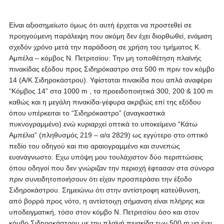
Είναι αξιοσημείωτο όμως ότι αυτή έρχεται να προστεθεί σε
προηγούμενη παράλειψη που ακόμη δεν έχει διορθωθεί, ενάμιση
σχεδόν χρόνο μετά την παράδοση σε χρήση του τμήματος Κ.
Αμπέλα – κόμβος Ν. Πετριτσίου: Την μη τοποθέτηση πλαϊνής
πινακίδας εξόδου προς Σιδηρόκαστρο στα 500 m πριν τον κόμβο
14 (Α/Κ Σιδηροκάστρου). Υφίσταται πινακίδα που απλά αναφέρει
“Κόμβος 14” στα 1000 m , τα προειδοποιητικά 300, 200 & 100 m
καθώς και η μεγάλη πινακίδα-γέφυρα ακριβώς επί της εξόδου
όπου υπέρκειται το “Σιδηρόκαστρο” (αναγκαστικά
πυκνογραμμένο) ενώ κυριαρχεί οπτικά το υποκείμενο “Κάτω
Αμπέλια” (πληθυσμός 219 – α/α 2829) ως εγγύτερο στο οπτικό
πεδίο του οδηγού και πιο αραιογραμμένο και συνεπώς
ευανάγνωστο. Εχω υπόψη μου τουλάχιστον δύο περιπτώσεις
όπου οδηγοί που δεν γνώριζαν την περιοχή έφτασαν στα σύνορα
πριν συνειδητοποιήσουν ότι είχαν προσπεράσει την έξοδο
Σιδηροκάστρου. Σημειώνω ότι στην αντίστροφη κατεύθυνση,
από βορρά προς νότο, η αντίστοιχη σήμανση είναι πλήρης και
υποδειγματική, τόσο στον κόμβο Ν. Πετριτσίου όσο και στον
κόμβο Σιδηροκάστρου με την πλαϊνή πινακίδα των 500 m να έχει