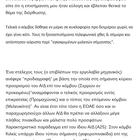
είπε ότι η επισήμανση μου ήταν εύλογη και έβλεπαν θετικά το
θέμα της διόρθωσης.
Τελικά ο κόμβος δόθηκε εν μέρει σε κυκλοφορία προ διημέρου χωρίς να
έχει γίνει κάτι. Τους το ξαναεπισήμανα τηλεφωνικά χθες & σήμερα και
απάντησαν αόριστα περί “εγκεκριμένων μελετών σήμανσης”.
Ένα στέλεχος τους (ο επιβλέπων την εργολαβία μηχανικός)
ανέφερε “προδιαγραφή” με βάση την οποία στη σήμανση κύριου
προορισμού του Α/Δ επί του κόμβου (Σερρών εν
προκειμένω)”αναγράφονται ο τελικός προορισμός εντός
επικρατείας (Προμαχώνας) και ο τόπος του επόμενου κόμβου
(Μελενικίτσι)”. Αν είναι έτσι τότε τόσο η ΕΟΑΕ όσο και οι
παραχωρησιούχοι άλλων Α/Δ θα πρέπει να αλλάξουν μέγα
πλήθος πινακίδων και μάλιστα πολύ προσφάτων.
Χαρακτηριστικό παράδειγμα επί του ίδιου Α/Δ (Α25): Στον κόμβο
Κιλκίς υπάρχει ίδιου τύπου σήμανση (γεφυροπινακίδα) επί της