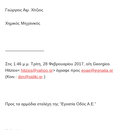
Γεώργιος Αιμ. Χίτζιος
Χημικός Μηχανικός
—————————–
Στις 1:46 μ.μ. Τρίτη, 28 Φεβρουαρίου 2017, ο/η Georgios
Hitzios<
hitzios@yahoo.gr
> έγραψε προς
eoae@egnatia.gr
(Κοιν.:
dim@sidiki.gr
):
Προς τα αρμόδια στελέχη της “Εγνατία Οδός Α.Ε.”