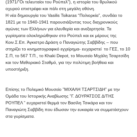
(1971/”Οι τελευταίοι του Ρούπελ”), η ιστορία του θρυλικού
οχυρού επιστρέφει και πάλι στη μεγάλη οθόνη.
Η νέα δημιουργία του Vasilis Tsikaras “Πολιορκία”, συνδέει το
1821 με το 1940-1941 παρουσιάζοντας τους διαχρονικούς
αγώνες των Ελλήνων για ελευθερία και ανεξαρτησία. Τα
γυρίσματα ολοκληρώθηκαν στο Ρούπελ και εκ μέρους της
Κοιν.Σ.Επ. Άγκιστρο Δράση ο Παναγιώτης Σαββίδης – που
στηρίζει το κινηματογραφικό εγχείρημα- ευχαριστεί το ΓΕΣ, το 10
Σ.Π, το 567 Τ.Π., το Khaki Depot, το Μουσείο Μιχάλη Τσαρτσίδη
και τον Μεθοριακό Σταθμό, για την πολύτιμη βοήθεια και
υποστήριξη.
Επίσης το Πολεμικό Μουσείο ”ΜΙΧΑΛΗ ΤΣΑΡΤΣΙΔΗ” με την
Ομάδα του Ιστορικής Αναβίωσης ”Γ. ΔΟΥΡΑΤΣΟΣ Δ/ΤΗΣ
ΡΟΥΠΕΛ ” ευχαριστεί θερμά τον Βασίλη Τσικάρα και τον
Παναγιώτη Σαββίδη που έδωσαν την ευκαιρία να συμμετάσχουν
στα γυρίσματα.