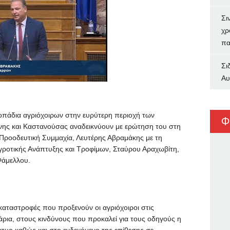
Σι
χρ
πα
Σι
Αυ
πάδια αγριόχοιρων στην ευρύτερη περιοχή των
Φ
ίνης και Καστανούσας αναδεικνύουν με ερώτηση του στη
Προοδευτική Συμμαχία, Λευτέρης Αβραμάκης με τη
οτικής Ανάπτυξης και Τροφίμων, Σταύρου Αραχωβίτη,
Φάμελλου.
 καταστροφές που προξενούν οι αγριόχοιροι στις
τάρια, στους κινδύνους που προκαλεί για τους οδηγούς η