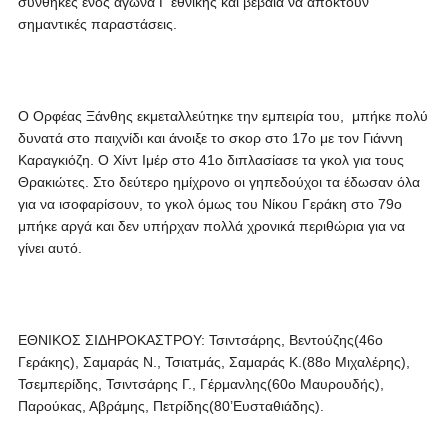
συνθήκες ενός αγώνα Γ εθνικής και βέβαια να αποκτούν
σημαντικές παραστάσεις.
Ο Ορφέας Ξάνθης εκμεταλλεύτηκε την εμπειρία του, μπήκε πολύ
δυνατά στο παιχνίδι και άνοιξε το σκορ στο 17ο με τον Γιάννη
Καραγκιόζη. Ο Χίντ Ιμέρ στο 41ο διπλασίασε τα γκολ για τους
Θρακιώτες. Στο δεύτερο ημίχρονο οι γηπεδούχοι τα έδωσαν όλα
για να ισοφαρίσουν, το γκολ όμως του Νίκου Γεράκη στο 79ο
μπήκε αργά και δεν υπήρχαν πολλά χρονικά περιθώρια για να
γίνει αυτό.
ΕΘΝΙΚΟΣ ΣΙΔΗΡΟΚΑΣΤΡΟΥ: Τσιντσάρης, Βεντούζης(46ο
Γεράκης), Σαμαράς Ν., Τσιατμάς, Σαμαράς Κ.(88ο Μιχαλέρης),
Τσεμπερίδης, Τσιντσάρης Γ., Γέρμανλης(60ο Μαυρουδής),
Παρούκας, Αβράμης, Πετρίδης(80’Ευσταθιάδης).