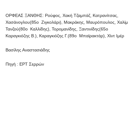
ΟΡΦΕΑΣ ΞΑΝΘΗΣ: Ρούφος, Χακή Τζαμπάζ, Κατρανίτσας,
Χασάνογλου(85ο Ζιγκολάρι), Μακράκης, Μαυρόπουλος, Χαλίμ
Τανζού(80ο Καλλίδης), Τορομανίδης, Ξαντινίδης(65ο
Καραγκιόζης Β.), Καραγκιόζης Γ.(89ο Μπαϊρακτάρ), Χίντ Ιμέρ
Βασίλης Αναστασιάδης
Πηγή : ΕΡΤ Σερρών