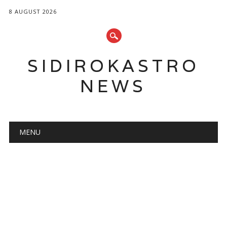
8 AUGUST 2026
SIDIROKASTRO
NEWS
Main menu
Skip
MENU
to
content