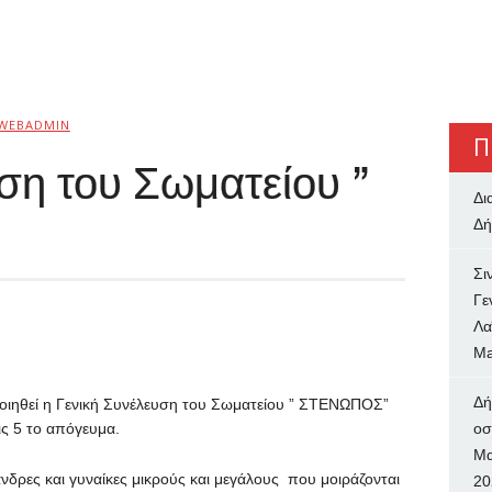
WEBADMIN
Π
ση του Σωματείου ”
Δι
Δή
Σι
Γε
Λα
Ma
Δή
οιηθεί η Γενική Συνέλευση του Σωματείου ” ΣΤΕΝΩΠΟΣ”
ις 5 το απόγευμα.
oσ
Μα
δρες και γυναίκες μικρούς και μεγάλους που μοιράζονται
20