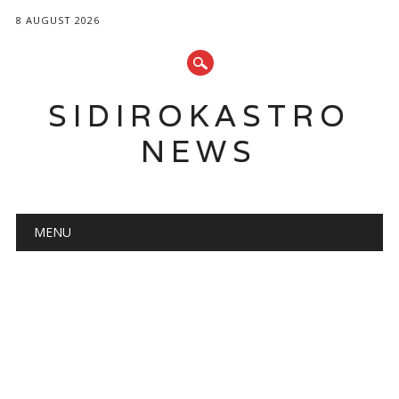
8 AUGUST 2026
SIDIROKASTRO
NEWS
Main menu
Skip
MENU
to
content