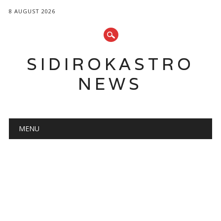
8 AUGUST 2026
SIDIROKASTRO
NEWS
Main menu
Skip
MENU
to
content