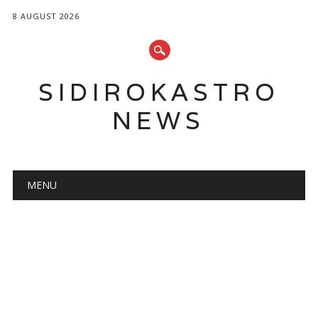
8 AUGUST 2026
SIDIROKASTRO
NEWS
Main menu
Skip
MENU
to
content