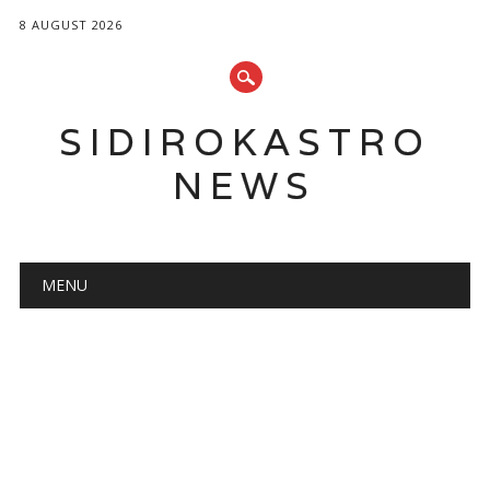
8 AUGUST 2026
SIDIROKASTRO
NEWS
Main menu
Skip
MENU
to
content