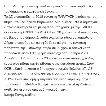
Η απόλυτη φαραωνική απαξίωση του δημοτικού συμβουλίου από
τον δήμαρχο ή εξωφρενική άγνοια;;;.
Το ΔΣ αποφασίζει το 2018 εννεαετή ΠΑΡΑΤΑΣΗ μίσθωσης του
κτιρίου του ενυδρείου Βυρώνειας. Δύο ημέρες μετά ο δήμαρχος
εντελώς αυθαίρετα και με αφέλεια υπογράφει με την ΓΑΙΟΣΕ
διαφορετική ΑΡΧΙΚΗ ΣΥΜΒΑΣΗ για 20 χρόνια με άλλους όρους
εις βάρος του δήμου. Δηλαδή ενώ μέχρι τώρα μονομερώς ο
Δήμος μπορούσε και αποφάσιζε ες αεί για την εννεαετή
παράταση της μίσθωσης, τώρα σε 20 χρόνια οφείλει να το
παραδώσει στον ΟΣΕ χωρίς καμία όχληση.( άρθρο 2 2.1!!)
Δηλαδή;;; Πού θα πάνε σε 20 χρόνια οι εκατοντάδες χιλιάδες
ευρώ που ρίξαμε και θα ρίξουμε στην επένδυση αυτή;;; Στον
ΟΣΕ;;;;Κατά τα λοιπά ο δήμαρχος συνεχώς δηλώνει «Το ΔΣ
ΑΠΟΦΑΣΙΖΕΙ- ΕΓΩ ΔΕΝ ΨΗΦΙΖΩ ΑΛΛΑ ΕΚΤΕΛΩ ΤΙΣ ΕΝΤΟΛΕΣ
ΤΟΥ». Είναι σύννομη η ενέργεια σας αυτή κύριε δήμαρχε ή
παράνομη ;;;. Μάλλον θα πρέπει να έχετε μία άλλη ιδιαίτερη
αντίληψη περί του ορισμού «νομιμότητα».
Ιωσήφ Παναγιωτίδης