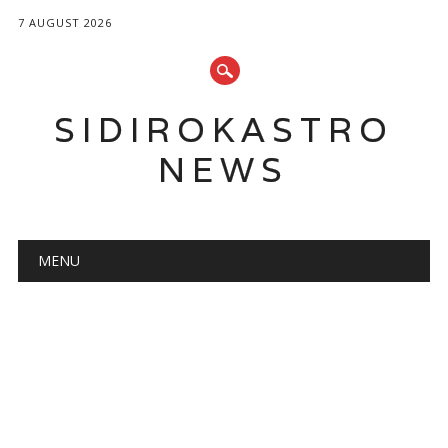
7 AUGUST 2026
SIDIROKASTRO
NEWS
Main menu
Skip
MENU
to
content