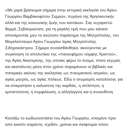
«Με χαρά βρίσκομαι σήμερα στην ιστορική εκκλησία του Αγίου
Γεωργίου Βαμβακοφύτου Σερρών, πυρήνα της θρησκευτικής
αλλά και της κοινωνικής ζωής των κατοίκων. Σας ευχαριστώ
θερμά, Σεβασμιώτατε, για τη μεγάλη τιμή που μου κάνατε
απονέμοντάς μου το ανώτατο παράσημο της Μητρόπολης, τον
Μεγαλόσταυρο Αγίου Γεωργίου Ιεράς Μητρόπολης
Σιδηροκάστρου. Σήμερα συναισθάνθηκα, ακούγοντας με
συγκίνηση το απολυτίκιο της «πανευφήμου νύμφης Χριστού»,
της Αγίας Αικατερίνης, της οποίας φέρω το όνομα, πόσο ισχυρές
και ακατάλυτες μέσα στον χρόνο παραμένουν οι βιβλικές και
πατερικές εικόνες της εκκλησίας ως πνευματικού ιατρείου, ως
αγίας μητρός, ως αγίας πόλεως. Εδώ ο ατομισμός καταλύεται, για
να επικρατήσει η καλοσύνη της καρδιάς, η απλότητα, η
εμπιστοσύνη, η συμφιλίωση, η αλληλεγγύη και η συνευθύνη.
Κοιτάζω το κωδωνοστάσιο του Αγίου Γεωργίου, κτισμένο πριν
από εκατόν σαράντα, σχεδόν, χρόνια και σκέφτομαι πόσο