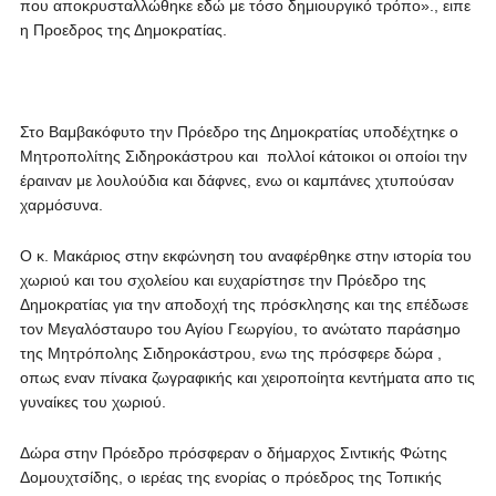
που αποκρυσταλλώθηκε εδώ με τόσο δημιουργικό τρόπο»., ειπε
η Προεδρος της Δημοκρατίας.
Στο Βαμβακόφυτο την Πρόεδρο της Δημοκρατίας υποδέχτηκε ο
Μητροπολίτης Σιδηροκάστρου και πολλοί κάτοικοι οι οποίοι την
έραιναν με λουλούδια και δάφνες, ενω οι καμπάνες χτυπούσαν
χαρμόσυνα.
Ο κ. Μακάριος στην εκφώνηση του αναφέρθηκε στην ιστορία του
χωριού και του σχολείου και ευχαρίστησε την Πρόεδρο της
Δημοκρατίας για την αποδοχή της πρόσκλησης και της επέδωσε
τον Μεγαλόσταυρο του Αγίου Γεωργίου, το ανώτατο παράσημο
της Μητρόπολης Σιδηροκάστρου, ενω της πρόσφερε δώρα ,
οπως εναν πίνακα ζωγραφικής και χειροποίητα κεντήματα απο τις
γυναίκες του χωριού.
Δώρα στην Πρόεδρο πρόσφεραν ο δήμαρχος Σιντικής Φώτης
Δομουχτσίδης, ο ιερέας της ενορίας ο πρόεδρος της Τοπικής