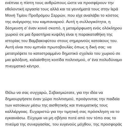
ενέπνεε η πίστη τους ανθρώπους ώστε να προσφέρουν την
εθελοντική εργασία τους αλλά και τα γεννήματά τους στην Ιερά
Μονή Τιμίου Προδρόμου Σερρών, που είχε αναλάβει το κόστος
της ανέγερσης του καμπαναριού. Αυτή η συλλογικότητα, η
δέσμευση σ’ έναν κοινό σκοπό, η μεταμόρφωση ενός ολόκληρου
χωριού σε μια δραστήρια κυψέλη είναι η παρακαταθήκη της
ιστορίας του Βαμβακοφύτου στους σημερινούς κατοίκους του.
Αυτή είναι που εμπνέει πρωτοβουλίες όπως η δική σας: να
μετατρέψετε το κατεστραμμένο δημοτικό σχολείο του χωριού σε
μια φιλόξενη, καλαίσθητη κοιτίδα πολιτισμού, σ’ ένα πολυδύναμο
πνευματικό κέντρο.
Θέλω να σας συγχαρώ, Σεβασμιώτατε, για την ιδέα να
δημιουργήσετε έναν χώρο πολιτισμού, προάγοντας την παιδεία
των κατοίκων μέσω της αισθητικής και πνευματικής τους
καλλιέργειας. Ευχαριστώ για την τιμητική σας πρόσκληση να το
εγκαινιάσω. Εύχομαι να μη σβήσει ποτέ από τον τόπο σας το
πνεύμα της συνεργασίας, του ευγενούς μόχθου, της προσφοράς