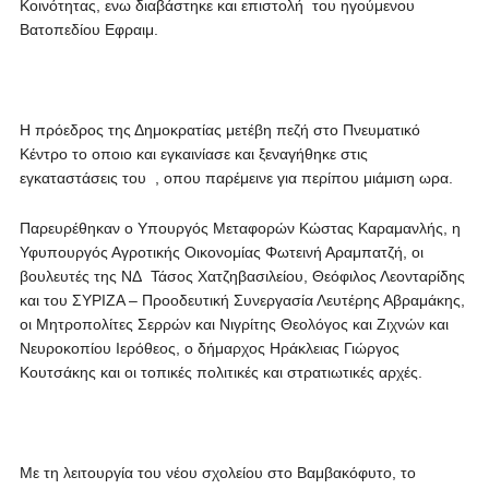
Κοινότητας, ενω διαβάστηκε και επιστολή του ηγούμενου
Βατοπεδίου Εφραιμ.
Η πρόεδρος της Δημοκρατίας μετέβη πεζή στο Πνευματικό
Κέντρο το οποιο και εγκαινίασε και ξεναγήθηκε στις
εγκαταστάσεις του , οπου παρέμεινε για περίπου μιάμιση ωρα.
Παρευρέθηκαν ο Υπουργός Μεταφορών Κώστας Καραμανλής, η
Υφυπουργός Αγροτικής Οικονομίας Φωτεινή Αραμπατζή, οι
βουλευτές της ΝΔ Τάσος Χατζηβασιλείου, Θεόφιλος Λεονταρίδης
και του ΣΥΡΙΖΑ – Προοδευτική Συνεργασία Λευτέρης Αβραμάκης,
οι Μητροπολίτες Σερρών και Νιγρίτης Θεολόγος και Ζιχνών και
Νευροκοπίου Ιερόθεος, ο δήμαρχος Ηράκλειας Γιώργος
Κουτσάκης και οι τοπικές πολιτικές και στρατιωτικές αρχές.
Με τη λειτουργία του νέου σχολείου στο Βαμβακόφυτο, το