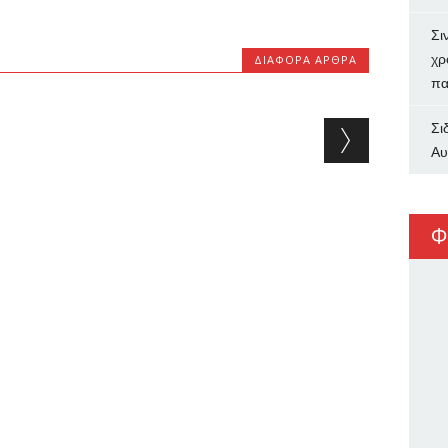
Σι
χρ
ΔΙΆΦΟΡΑ ΆΡΘΡΑ
πα
Σι
Αυ
Φ