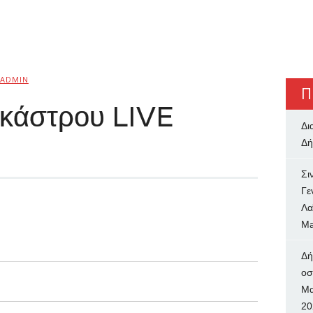
ADMIN
Π
οκάστρου LIVE
Δι
Δή
Σι
Γε
Λα
Ma
Δή
oσ
Μα
20