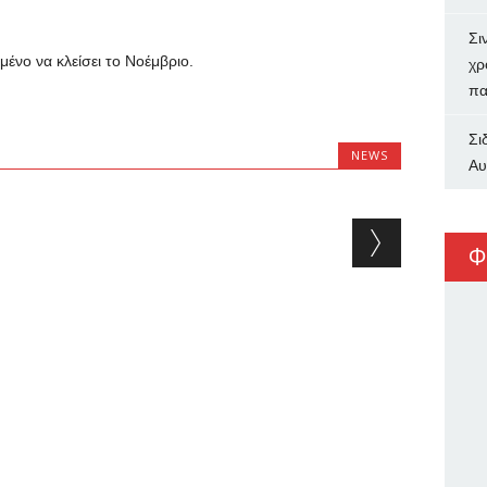
Σι
ένο να κλείσει το Νοέμβριο.
χρ
πα
Σι
NEWS
Αυ
Φ