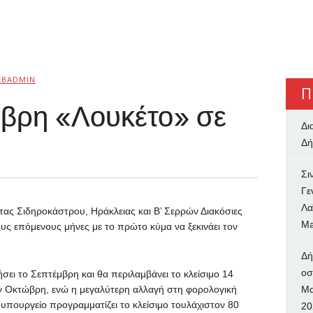
EBADMIN
Π
βρη «Λουκέτο» σε
Δι
Δή
Σι
Γε
Λα
ρίτας Σιδηροκάστρου, Ηράκλειας και Β’ Σερρών Διακόσιες
Ma
υς επόμενους μήνες με το πρώτο κύμα να ξεκινάει τον
Δή
oσ
ει το Σεπτέμβρη και θα περιλαμβάνει το κλείσιμο 14
ν Οκτώβρη, ενώ η μεγαλύτερη αλλαγή στη φορολογική
Μα
 υπουργείο προγραμματίζει το κλείσιμο τουλάχιστον 80
20