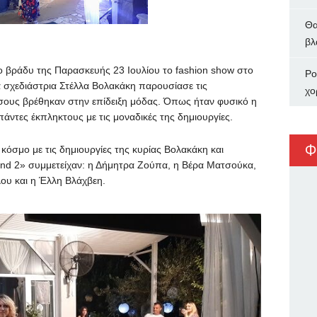
Θα
βλ
 βράδυ της Παρασκευής 23 Ιουλίου το fashion show στο
Ρο
α σχεδιάστρια Στέλλα Βολακάκη παρουσίασε τις
χο
όσους βρέθηκαν στην επίδειξη μόδας. Όπως ήταν φυσικό η
ντες έκπληκτους με τις μοναδικές της δημιουργίες.
Φ
όσμο με τις δημιουργίες της κυρίας Βολακάκη και
und 2» συμμετείχαν: η Δήμητρα Ζούπα, η Βέρα Ματσούκα,
ου και η Έλλη Βλάχβεη.