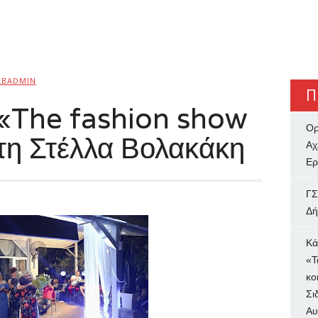
EBADMIN
Π
 «The fashion show
Ορ
τη Στέλλα Βολακάκη
Αχ
Ερ
ΓΣ
Δή
Κά
«Τ
κο
Σι
Αυ