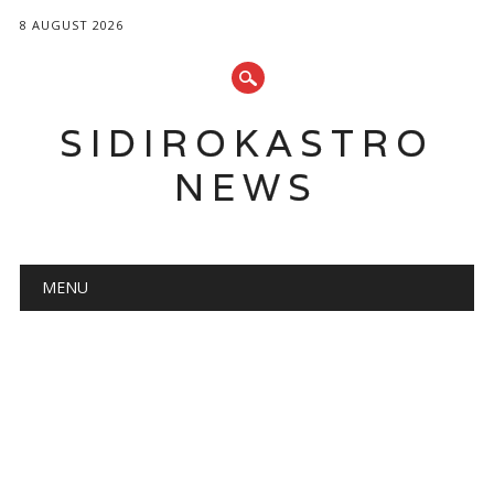
8 AUGUST 2026
SIDIROKASTRO
NEWS
Main menu
Skip
MENU
to
content