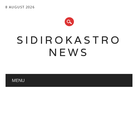
8 AUGUST 2026
SIDIROKASTRO
NEWS
Main menu
Skip
MENU
to
content