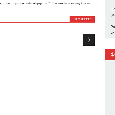
και ένα μαχαίρι συνολικού μήκους 26,7 εκατοστών κατασχέθηκαν.
Θα
βλ
INFOSERRES
Ρο
χο
Φ