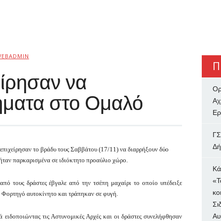
WEBADMIN
Π
είρησαν να
Ορ
ήματα στο Ομαλό
Αχ
Ερ
ΓΣ
Δή
 επιχείρησαν το βράδυ τους Σαββάτου (17/11) να διαρρήξουν δύο
ήταν παρκαρισμένα σε ιδιόκτητο προαύλιο χώρο.
Κά
«Τ
 από τους δράστες έβγαλε από την τσέπη μαχαίρι το οποίο υπέδειξε
κο
Χ. Φορτηγό αυτοκίνητο και τράπηκαν σε φυγή.
Σι
Αυ
 ειδοποιώντας τις Αστυνομικές Αρχές και οι δράστες συνελήφθησαν