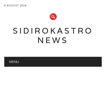
8 AUGUST 2026
SIDIROKASTRO
NEWS
Main menu
Skip
MENU
to
content