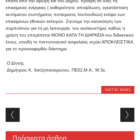
έπειτα από την αρωγή και του Δήμου, προέβη σε όλες τις
επικείμενες ενέργειες ( καθαριότητα, αποψίλωση, εγκατάσταση
αυτόματου συστήματος ποτίσματος λουλουδιών) ενόψει των
επικείμενων εθνικών εκλογών. Ζητούμε την κατανόηση των
συμπολιτών για τη μη λειτουργία του ανελκυστήρα, καθώς η
χρήση του επιτρέπεται ΜΟΝΟ ΚΑΤΑ ΤΗ ΔΙΑΡΚΕΙΑ του διδακτικού
έτους, επειδή το πιστοποιητικό ασφαλείας ισχύει ΑΠΟΚΛΕΙΣΤΙΚΑ
για το προαναφερθέν διάστημα.
Ο Δ/ντής
Δημήτριος Κ. Χατζηπαναγιώτου, ΠΕ02,Μ.Α., Μ.Sc.
SINTIKI NEWS
Post navigation
Πρόσφατα άρθρα