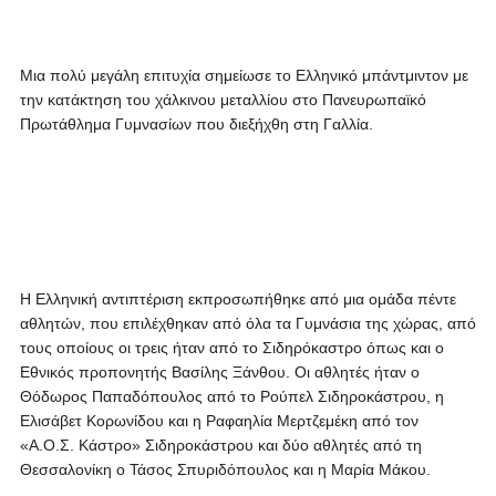
Μια πολύ μεγάλη επιτυχία σημείωσε το Ελληνικό μπάντμιντον με
την κατάκτηση του χάλκινου μεταλλίου στο Πανευρωπαϊκό
Πρωτάθλημα Γυμνασίων που διεξήχθη στη Γαλλία.
Η Ελληνική αντιπτέριση εκπροσωπήθηκε από μια ομάδα πέντε
αθλητών, που επιλέχθηκαν από όλα τα Γυμνάσια της χώρας, από
τους οποίους οι τρεις ήταν από το Σιδηρόκαστρο όπως και ο
Εθνικός προπονητής Βασίλης Ξάνθου. Οι αθλητές ήταν ο
Θόδωρος Παπαδόπουλος από το Ρούπελ Σιδηροκάστρου, η
Ελισάβετ Κορωνίδου και η Ραφαηλία Μερτζεμέκη από τον
«Α.Ο.Σ. Κάστρο» Σιδηροκάστρου και δύο αθλητές από τη
Θεσσαλονίκη ο Τάσος Σπυριδόπουλος και η Μαρία Μάκου.