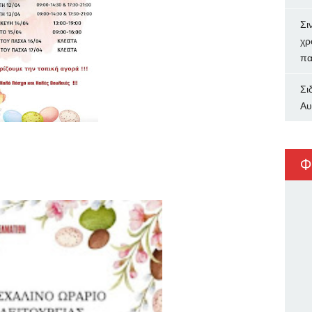
Σι
χρ
πα
Σι
Αυ
Φ
υ