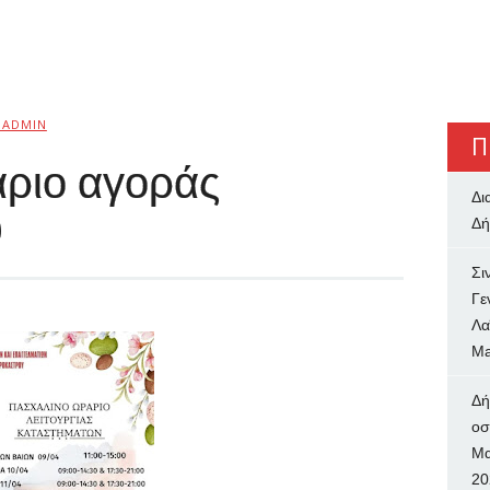
BADMIN
Π
ριο αγοράς
Δι
υ
Δή
Σι
Γε
Λα
Ma
Δή
oσ
Μα
20