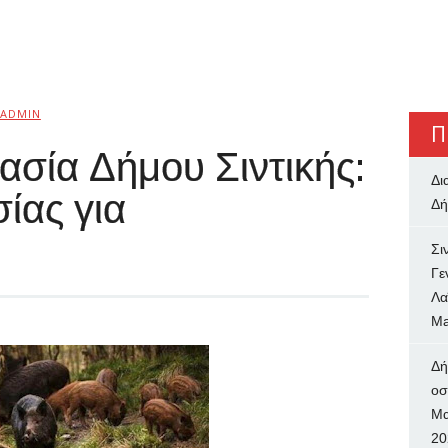
ADMIN
Π
ασία Δήμου Σιντικής:
Δι
ίας για
Δή
Σι
Γε
Λα
Ma
Δή
oσ
Μα
20