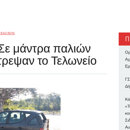
EBADMIN
Π
Σε μάντρα παλιών
Ορ
τρεψαν το Τελωνείο
Αχ
Ερ
ΓΣ
Δή
Κά
«Τ
κο
Σι
Αυ