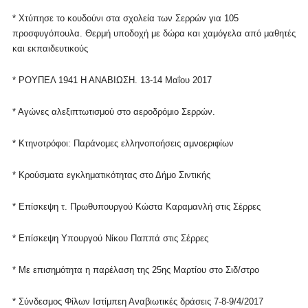
* Χτύπησε το κουδούνι στα σχολεία των Σερρών για 105
προσφυγόπουλα. Θερμή υποδοχή με δώρα και χαμόγελα από μαθητές
και εκπαιδευτικούς
* ΡΟΥΠΕΛ 1941 Η ΑΝΑΒΙΩΣΗ. 13-14 Μαΐου 2017
* Αγώνες αλεξιπτωτισμού στο αεροδρόμιο Σερρών.
* Κτηνοτρόφοι: Παράνομες ελληνοποήσεις αμνοεριφίων
* Κρούσματα εγκληματικότητας στο Δήμο Σιντικής
* Επίσκεψη τ. Πρωθυπουργού Κώστα Καραμανλή στις Σέρρες
* Επίσκεψη Υπουργού Νίκου Παππά στις Σέρρες
* Με επισημότητα η παρέλαση της 25ης Μαρτίου στο Σιδ/στρο
* Σύνδεσμος Φίλων Ιστίμπεη Αναβιωτικές δράσεις 7-8-9/4/2017