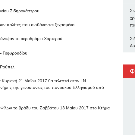
Σι
ολείου Σιδηροκάστρου
χρ
υν πολίτες που αισθάνονται ξεχασμένοι
πα
ντάνεψαν το αεροδρόμιο Χορτερού
Σι
Αυ
– Γεφυρουδίου
 Ρούπελ
Φ
υριακή 21 Μαΐου 2017 θα τελεστεί στον Ι.Ν.
μνήμης της γενοκτονίας του ποντιακού Ελληνισμού από
ι Φίλων το βράδυ του Σαββάτου 13 Μαΐου 2017 στο Κτήμα