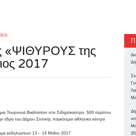
MIN
Π
υς «ΨΙΘΥΡΟΥΣ της
Δι
ιος 2017
Δή
Σι
Γε
Λα
Ma
Δή
σμια Τουρνουά Badminton στο Σιδηρόκαστρο. 500 περίπου
oσ
την έδρα του Δήμου Σιντικής παγκόσμιο αθλητικό κέντρο
Μα
μα εκδηλώσεων 13 – 14 Μαΐου 2017
20