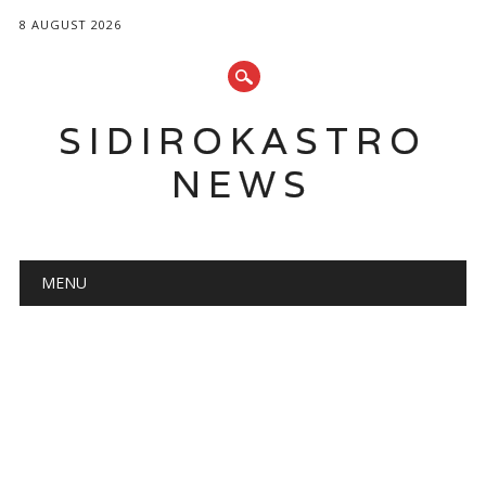
8 AUGUST 2026
SIDIROKASTRO
NEWS
Main menu
Skip
MENU
to
content