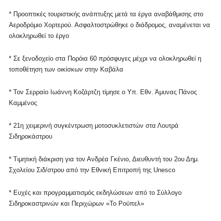
* Προοπτικές τουριστικής ανάπτυξης μετά τα έργα αναβάθμισης στο
Αεροδρόμιο Χορτερού. Ασφαλτοστρώθηκε ο διάδρομος, αναμένεται να
ολοκληρωθεί το έργο
* Σε ξενοδοχείο στα Πορόια 60 πρόσφυγες μέχρι να ολοκληρωθεί η
τοποθέτηση των οικίσκων στην Καβάλα
* Τον Σερραίο Ιωάννη Κοζάρτζη τίμησε ο Υπ. Εθν. Άμυνας Πάνος
Καμμένος
* 21η χειμερινή συγκέντρωση μοτοσυκλετιστών στα Λουτρά
Σιδηροκάστρου
* Τιμητική διάκριση για τον Ανδρέα Γκένιο, Διευθυντή του 2ου Δημ.
Σχολείου Σιδ/στρου από την Εθνική Επιτροπή της
Unesco
* Ευχές και προγραμματισμός εκδηλώσεων από το Σύλλογο
Σιδηροκαστρινών και Περιχώρων «Το Ρούπελ»