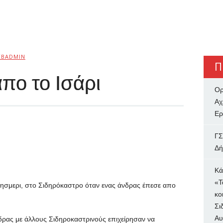
EBADMIN
Π
πο το Ισάρι
Ορ
Αχ
Ερ
ΓΣ
Δή
Κά
«Τ
ησμερι, στο Σιδηρόκαστρο όταν ενας άνδρας έπεσε απο
κο
Σι
Αυ
ρας με άλλους Σιδηροκαστρινούς επιχείρησαν να