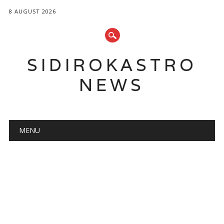
8 AUGUST 2026
SIDIROKASTRO
NEWS
Main menu
Skip
MENU
to
content