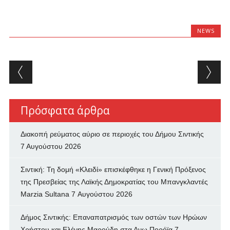
NEWS
Post navigation
Πρόσφατα άρθρα
Διακοπή ρεύματος αύριο σε περιοχές του Δήμου Σιντικής
7 Αυγούστου 2026
Σιντική: Τη δομή «Κλειδί» επισκέφθηκε η Γενική Πρόξενος
της Πρεσβείας της Λαϊκής Δημοκρατίας του Μπανγκλαντές
Marzia Sultana
7 Αυγούστου 2026
Δήμος Σιντικής: Επαναπατρισμός των oστών των Ηρώων
Χρήστου και Ελένης Μαρούδη στα Ανω Πορόϊα
7