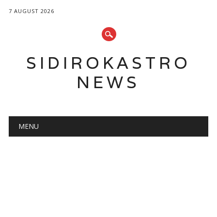
7 AUGUST 2026
SIDIROKASTRO
NEWS
Main menu
Skip
MENU
to
content