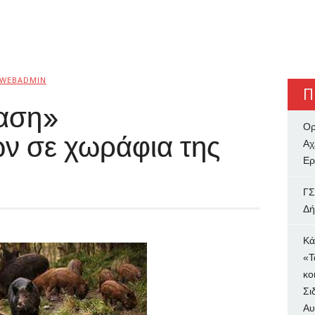
WEBADMIN
Π
αση»
Ορ
ν σε χωράφια της
Αχ
Ερ
ΓΣ
Δή
Κά
«Τ
κο
Σι
Αυ