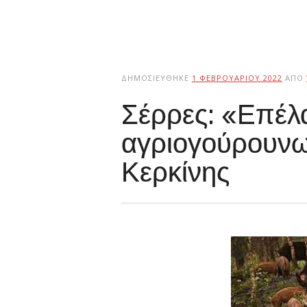
ΔΗΜΟΣΙΕΎΘΗΚΕ
1 ΦΕΒΡΟΥΑΡΊΟΥ 2022
ΑΠΌ
Σέρρες: «Επέλ
αγριογούρουνω
Κερκίνης