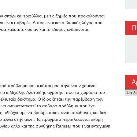
ν σιτάρι και τριφύλλια, με τις ζημιές που προκαλούνται
είναι σοβαρές. Αυτός είναι και ο βασικός λόγος που
Π
γεια καλαμποκιού αν και το έδαφος ενδείκνυται.
Α
ρό πρόβλημα και οι κόποι μας πηγαίνουν χαμένοι.
Αρχεί
r o κ.Μιχάλης Αλατσίδης αγρότης, που τα χωράφια του
ελευταίο διάστημα. Ο ίδιος ζητάει την παρέμβαση των
ι να αντιμετωπιστεί το σοβαρό πρόβλημα που έχει
ής. «Ψάχνουμε να βρούμε ποιος είναι υπεύθυνος και δεν
στέλνει στην άλλη. Τα πράγματα περιπλέκονται ακόμη
υγίου αλλά και της συνθήκης Ramsar που είναι ενταγμένη