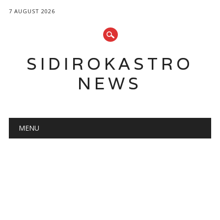
7 AUGUST 2026
SIDIROKASTRO
NEWS
Main menu
Skip
MENU
to
content