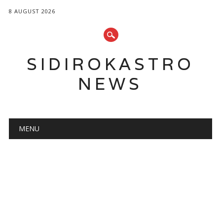
8 AUGUST 2026
SIDIROKASTRO
NEWS
Main menu
Skip
MENU
to
content