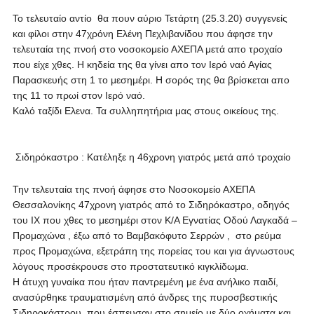
Το τελευταίο αντίο θα πουν αύριο Τετάρτη (25.3.20) συγγενείς
και φίλοι στην 47χρόνη Ελένη Πεχλιβανίδου που άφησε την
τελευταία της πνοή στο νοσοκομείο ΑΧΕΠΑ μετά απο τροχαίο
που είχε χθες. Η κηδεία της θα γίνει απο τον Ιερό ναό Αγίας
Παρασκευής στη 1 το μεσημέρι. Η σορός της θα βρίσκεται απο
της 11 το πρωί στον Ιερό ναό.
Καλό ταξίδι Ελενα. Τα συλληπητήρια μας στους οικείους της.
Σιδηρόκαστρο : Κατέληξε η 46χρονη γιατρός μετά από τροχαίο
Την τελευταία της πνοή άφησε στο Νοσοκομείο ΑΧΕΠΑ
Θεσσαλονίκης 47χρονη γιατρός από το Σιδηρόκαστρο, οδηγός
του ΙΧ που χθες το μεσημέρι στον Κ/Α Εγνατίας Οδού Λαγκαδά –
Προμαχώνα , έξω από το Βαμβακόφυτο Σερρών , στο ρεύμα
προς Προμαχώνα, εξετράπη της πορείας του και για άγνωστους
λόγους προσέκρουσε στο προστατευτικό κιγκλίδωμα.
Η άτυχη γυναίκα που ήταν παντρεμένη με ένα ανήλικο παιδί,
ανασύρθηκε τραυματισμένη από άνδρες της πυροσβεστικής
Σιδηροκάστρου, που έσπευσαν στο σημείο με δύο οχήματα και