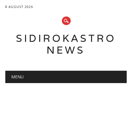
8 AUGUST 2026
SIDIROKASTRO
NEWS
Main menu
Skip
MENU
to
content