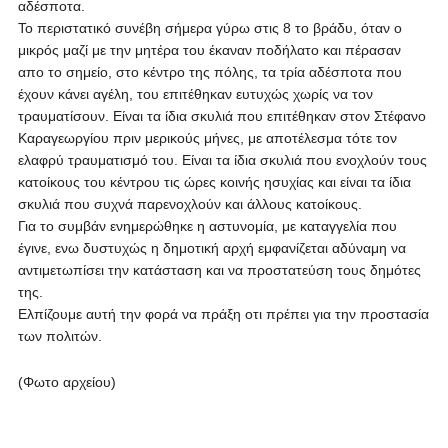
αδέσποτα.
Το περιστατικό συνέβη σήμερα γύρω στις 8 το βράδυ, όταν ο
μικρός μαζί με την μητέρα του έκαναν ποδήλατο και πέρασαν
απο το σημείο, στο κέντρο της πόλης, τα τρία αδέσποτα που
έχουν κάνει αγέλη, του επιτέθηκαν ευτυχώς χωρίς να τον
τραυματίσουν. Είναι τα ίδια σκυλιά που επιτέθηκαν στον Στέφανο
Καραγεωργίου πριν μερικούς μήνες, με αποτέλεσμα τότε τον
ελαφρύ τραυματισμό του. Είναι τα ίδια σκυλιά που ενοχλούν τους
κατοίκους του κέντρου τις ώρες κοινής ησυχίας και είναι τα ίδια
σκυλιά που συχνά παρενοχλούν και άλλους κατοίκους.
Για το συμβάν ενημερώθηκε η αστυνομία, με καταγγελία που
έγινε, ενω δυστυχώς η δημοτική αρχή εμφανίζεται αδύναμη να
αντιμετωπίσει την κατάσταση και να προστατεύση τους δημότες
της.
Ελπίζουμε αυτή την φορά να πράξη οτι πρέπει για την προστασία
των πολιτών.
(Φωτο αρχείου)